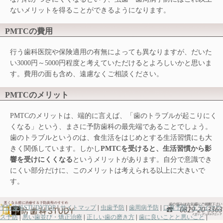
ないメリットを得ることができるようになります。
PMTCの費用
行う歯科医院や保険適用の有無によっても異なりますが、だいた
い3000円～5000円程度と考えていただけるとよろしいかと思いま
す。費用の面も含め、遠慮なくご相談ください。
PMTCのメリット
PMTCのメリットは、端的に言えば、「歯のトラブルが起こりにく
くなる」という、まさに予防歯科の最先端であることでしょう。
歯のトラブルというのは、食生活をはじめとする生活習慣にも大
きく関係しています。しかし
PMTC
を受けると、生活習慣から影
響を受けにくくなる
というメリットがあります。自分で意識でき
にくい部分だけに、このメリットは考えられる以上に大きいで
す。
予防歯科STUDYTOP
|
サイトマップ
|
虫歯予防
|
歯周病予防
|
口臭予防
|
ドライマウ
ス予防
|
悪い歯並び・矯正治療
|
正しい歯の磨き方
|
歯に良いことと悪いこと
|