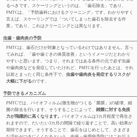
るべきです。スケーリングというのは、「歯石除去」であり、
PMTCは、「予防歯科におけるクリーニング」です。わかりやすく
言えば、スケーリングでは「ついてしまった歯石を除去する作
業」であり、これはクリーニングとは異なります。
虫歯・歯肉炎の予防
PMTCは、歯石だけが対象となっているわけではありません。言っ
てみれば、「歯や歯ぐきの体質改善」というイメージだとわかり
やすいと思います。つまり、それまではある条件の元で必ず虫歯
や歯肉炎などを発症していたけれど、PMTCを行ったあとは、それ
以前とまったく同じ条件下で、
虫歯や歯肉炎を発症するリスクが
大幅に下がる
のです。
予防できるメカニズム
PMTCでは、バイオフィルム(微生物がつくる「菌膜」)の破壊、細
菌の除去を行います。そうすることによって、
雑菌に対する免疫
力が飛躍的に高くなります。
バイオフィルムは3カ月程度で再生さ
れますので、だいたい3カ月の間隔で繰り返すことで、高い効果が
期待できます。そうすることで、歯石をはじめとして、さまざま
な汚れがつきにくくなるという、虫歯・歯周病予防にはこれ以上